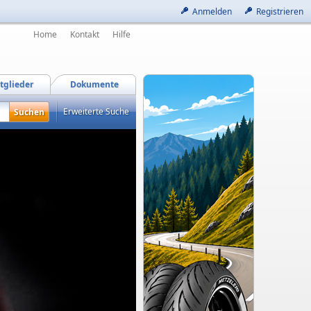
Anmelden
Registrieren
Home
Kontakt
Hilfe
tglieder
Dokumente
Erweiterte Suche