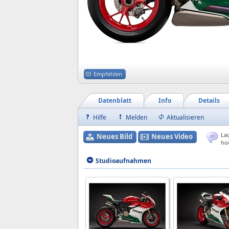
Empfehlen
Datenblatt
Info
Details
Hilfe
Melden
Aktualisieren
Lad
Neues Bild
Neues Video
ho
Studioaufnahmen