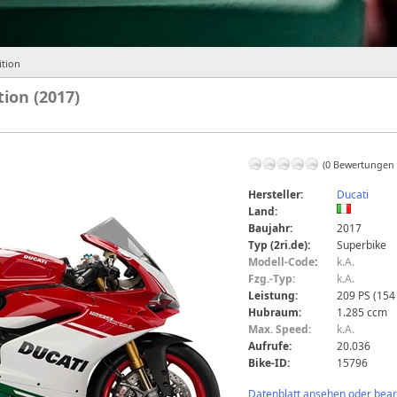
ition
tion (2017)
(0 Bewertungen
Hersteller:
Ducati
Land:
Baujahr:
2017
Typ (2ri.de):
Superbike
Modell-Code
:
k.A.
Fzg.-Typ:
k.A.
Leistung:
209 PS (154
Hubraum:
1.285 ccm
Max. Speed:
k.A.
Aufrufe:
20.036
Bike-ID:
15796
Datenblatt ansehen oder bearb