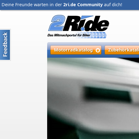
Deine Freunde warten in der
2ri.de Community
auf dich!
Motorradkatalog
Zubehörkatal