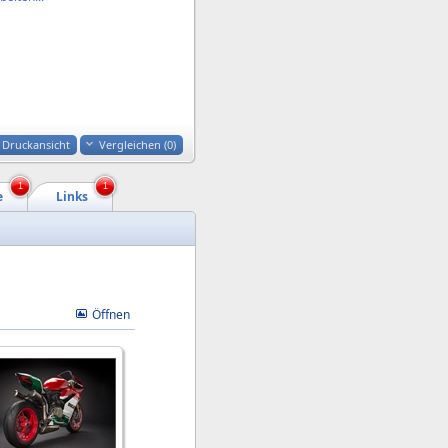
Druckansicht
Vergleichen (
0
)
1
1
e
Links
Öffnen