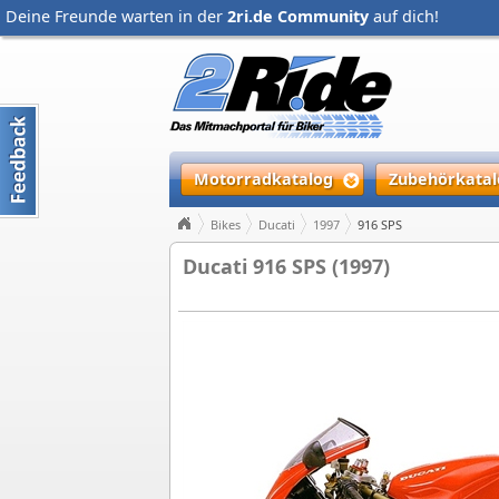
Deine Freunde warten in der
2ri.de Community
auf dich!
Motorradkatalog
Zubehörkatal
Bikes
Ducati
1997
916 SPS
Ducati 916 SPS (1997)