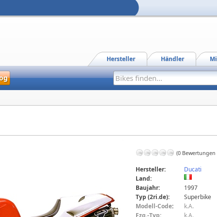
Hersteller
Händler
Mi
og
(0 Bewertungen
Hersteller:
Ducati
Land:
Baujahr:
1997
Typ (2ri.de):
Superbike
Modell-Code
:
k.A.
Fzg.-Typ:
k.A.