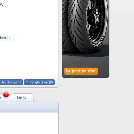
kW)
eiten...
Jetzt kaufen
Druckansicht
Vergleichen (
0
)
4
e
Links