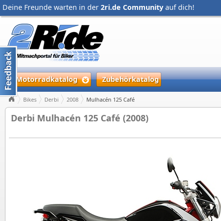
Deine Freunde warten in der
2ri.de Community
auf dich!
Motorradkatalog
Zubehörkatalog
Bikes
Derbi
2008
Mulhacén 125 Café
Derbi Mulhacén 125 Café (2008)