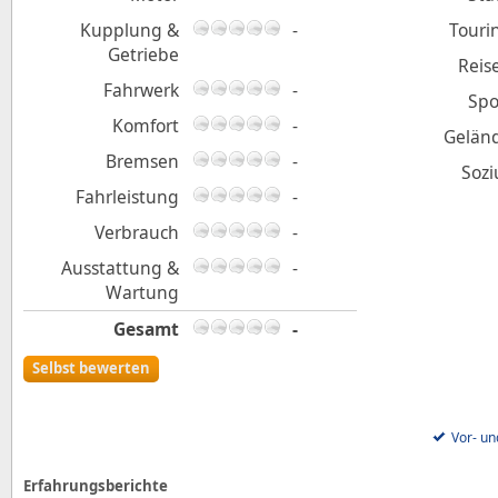
Kupplung &
-
Touri
Getriebe
Reis
Fahrwerk
-
Spo
Komfort
-
Gelän
Bremsen
-
Sozi
Fahrleistung
-
Verbrauch
-
Ausstattung &
-
Wartung
Gesamt
-
Selbst bewerten
Vor- un
Erfahrungsberichte