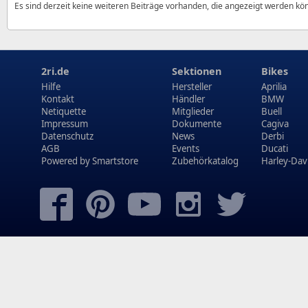
Es sind derzeit keine weiteren Beiträge vorhanden, die angezeigt werden kö
2ri.de
Sektionen
Bikes
Hilfe
Hersteller
Aprilia
Kontakt
Händler
BMW
Netiquette
Mitglieder
Buell
Impressum
Dokumente
Cagiva
Datenschutz
News
Derbi
AGB
Events
Ducati
Powered by
Smartstore
Zubehörkatalog
Harley-Dav