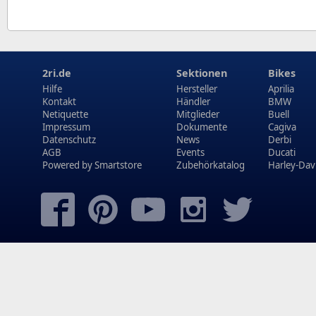
2ri.de
Sektionen
Bikes
Hilfe
Hersteller
Aprilia
Kontakt
Händler
BMW
Netiquette
Mitglieder
Buell
Impressum
Dokumente
Cagiva
Datenschutz
News
Derbi
AGB
Events
Ducati
Powered by
Smartstore
Zubehörkatalog
Harley-Dav