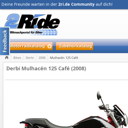
Deine Freunde warten in der
2ri.de Community
auf dich!
Motorradkatalog
Zubehörkatalog
Bikes
Derbi
2008
Mulhacén 125 Café
Derbi Mulhacén 125 Café (2008)