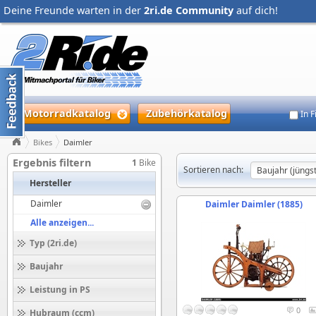
Deine Freunde warten in der
2ri.de Community
auf dich!
Motorradkatalog
Zubehörkatalog
In 
Bikes
Daimler
Ergebnis filtern
1
Bike
Sortieren nach:
Hersteller
Daimler
Daimler Daimler (1885)
Alle anzeigen...
Typ (2ri.de)
Baujahr
Leistung in PS
0
Hubraum (ccm)