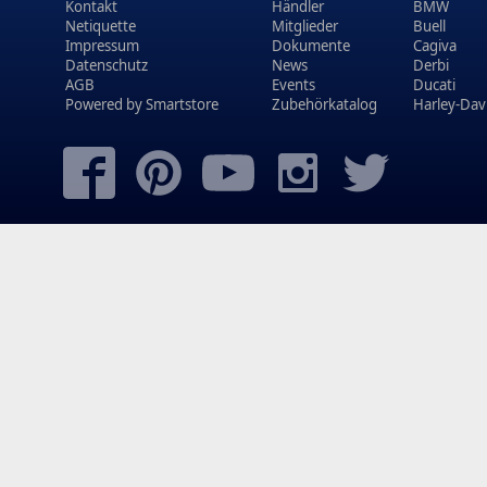
Kontakt
Händler
BMW
Netiquette
Mitglieder
Buell
Impressum
Dokumente
Cagiva
Datenschutz
News
Derbi
AGB
Events
Ducati
Powered by
Smartstore
Zubehörkatalog
Harley-Dav