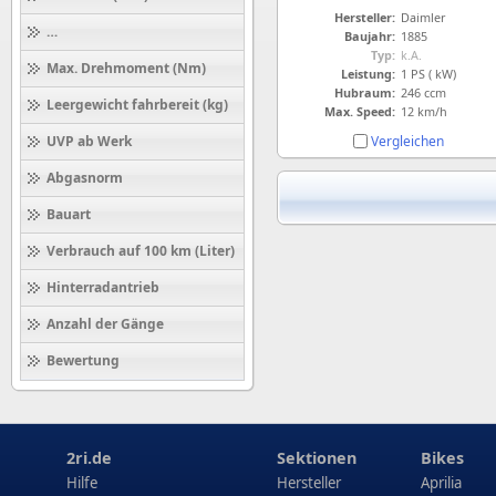
Hersteller:
Daimler
Höchstgeschwindigkeit (km/h)
Baujahr:
1885
Typ:
k.A.
Max. Drehmoment (Nm)
Leistung:
1 PS ( kW)
Hubraum:
246 ccm
Leergewicht fahrbereit (kg)
Max. Speed:
12 km/h
Vergleichen
UVP ab Werk
Abgasnorm
Bauart
Verbrauch auf 100 km (Liter)
Hinterradantrieb
Anzahl der Gänge
Bewertung
2ri.de
Sektionen
Bikes
Hilfe
Hersteller
Aprilia