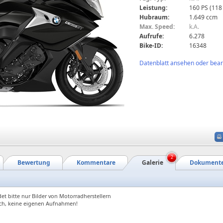
Leistung:
160 PS (118
Hubraum:
1.649 ccm
Max. Speed:
k.A.
Aufrufe:
6.278
Bike-ID:
16348
Datenblatt ansehen oder bearb
2
Bewertung
Kommentare
Galerie
Dokument
et bitte nur Bilder von Motorradherstellern
ch, keine eigenen Aufnahmen!