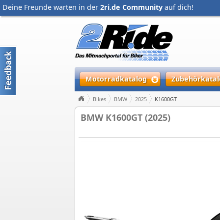
Deine Freunde warten in der
2ri.de Community
auf dich!
Motorradkatalog
Zubehörkatal
Bikes
BMW
2025
K1600GT
BMW K1600GT (2025)