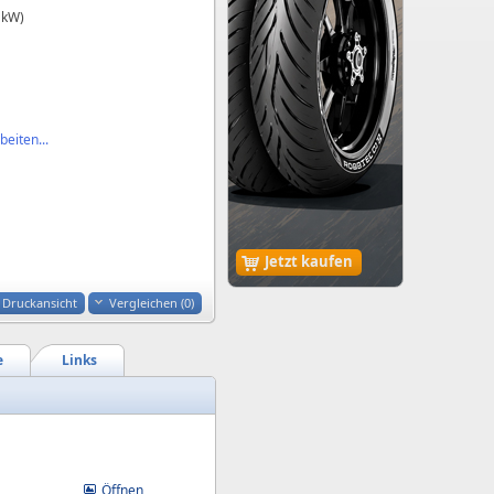
 kW)
eiten...
Jetzt kaufen
Druckansicht
Vergleichen (
0
)
e
Links
Öffnen