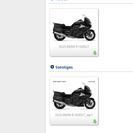
2025-BMW-K1600GT
Sonstiges
2025-BMW-K1600GT_wp1