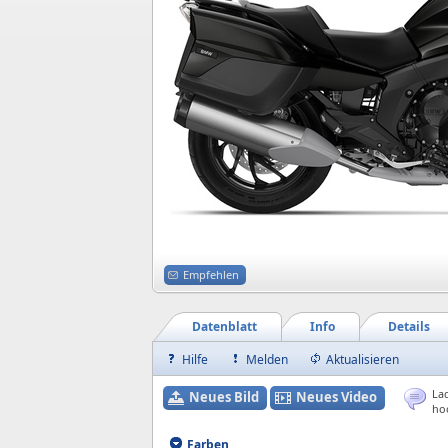
Empfehlen
Datenblatt
Info
Details
Hilfe
Melden
Aktualisieren
Lad
Neues Bild
Neues Video
ho
Farben