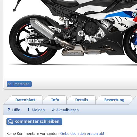
Empfehlen
Datenblatt
Info
Details
Bewertung
Hilfe
Melden
Aktualisieren
Kommentar schreiben
Keine Kommentare vorhanden.
Gebe doch den ersten ab!