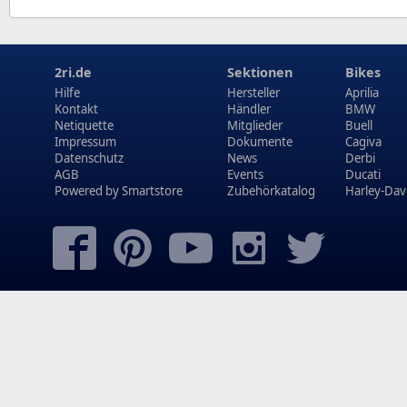
2ri.de
Sektionen
Bikes
Hilfe
Hersteller
Aprilia
Kontakt
Händler
BMW
Netiquette
Mitglieder
Buell
Impressum
Dokumente
Cagiva
Datenschutz
News
Derbi
AGB
Events
Ducati
Powered by
Smartstore
Zubehörkatalog
Harley-Dav