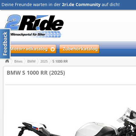
Deine Freunde warten in der
2ri.de Community
auf dich!
Motorradkatalog
Zubehörkatalog
Bikes
BMW
2025
S 1000 RR
BMW S 1000 RR (2025)