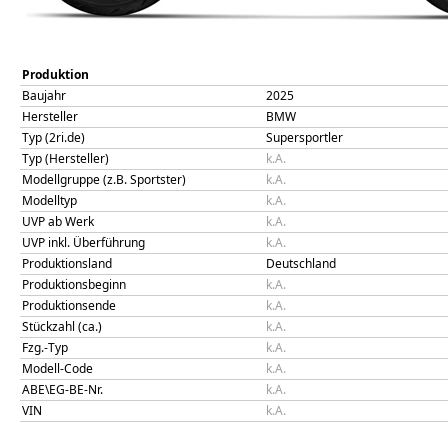
Produktion
Baujahr
2025
Hersteller
BMW
Typ (2ri.de)
Supersportler
Typ (Hersteller)
k.A.
Modellgruppe (z.B. Sportster)
k.A.
Modelltyp
k.A.
UVP ab Werk
k.A.
UVP inkl. Überführung
k.A.
Produktionsland
Deutschland
Produktionsbeginn
k.A.
Produktionsende
k.A.
Stückzahl (ca.)
k.A.
Fzg.-Typ
k.A.
Modell-Code
k.A.
ABE\EG-BE-Nr.
k.A.
VIN
k.A.