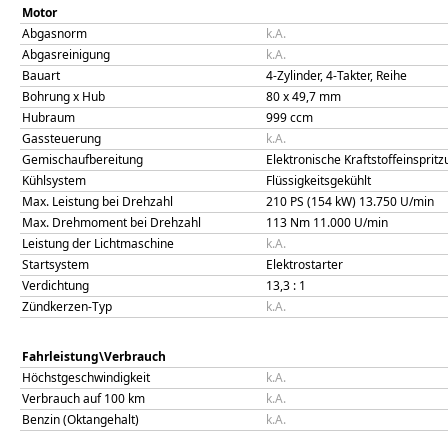
Motor
Abgasnorm
k.A.
Abgasreinigung
k.A.
Bauart
4-Zylinder, 4-Takter, Reihe
Bohrung x Hub
80
x
49,7
mm
Hubraum
999
ccm
Gassteuerung
k.A.
Gemischaufbereitung
Elektronische Kraftstoffeinsprit
Kühlsystem
Flüssigkeitsgekühlt
Max. Leistung bei Drehzahl
210 PS (154 kW)
13.750
U/min
Max. Drehmoment bei Drehzahl
113
Nm
11.000
U/min
Leistung der Lichtmaschine
k.A.
Startsystem
Elektrostarter
Verdichtung
13,3
: 1
Zündkerzen-Typ
k.A.
Fahrleistung\Verbrauch
Höchstgeschwindigkeit
k.A.
Verbrauch auf 100 km
k.A.
Benzin (Oktangehalt)
k.A.