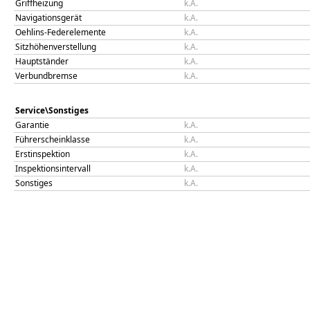
Griffheizung
k.A.
Navigationsgerät
k.A.
Oehlins-Federelemente
k.A.
Sitzhöhenverstellung
k.A.
Hauptständer
k.A.
Verbundbremse
k.A.
Service\Sonstiges
Garantie
k.A.
Führerscheinklasse
k.A.
Erstinspektion
k.A.
Inspektionsintervall
k.A.
Sonstiges
k.A.