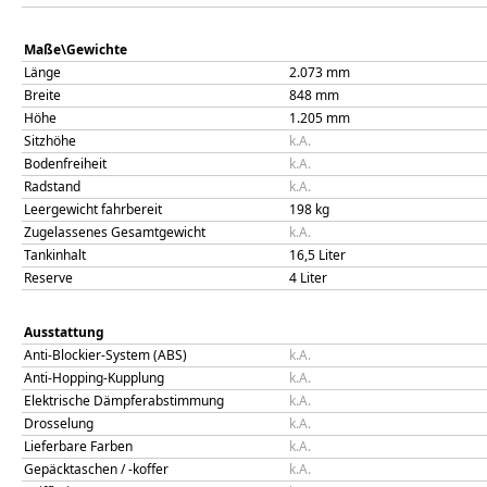
Maße\Gewichte
Länge
2.073
mm
Breite
848
mm
Höhe
1.205
mm
Sitzhöhe
k.A.
Bodenfreiheit
k.A.
Radstand
k.A.
Leergewicht fahrbereit
198
kg
Zugelassenes Gesamtgewicht
k.A.
Tankinhalt
16,5
Liter
Reserve
4
Liter
Ausstattung
Anti-Blockier-System (ABS)
k.A.
Anti-Hopping-Kupplung
k.A.
Elektrische Dämpferabstimmung
k.A.
Drosselung
k.A.
Lieferbare Farben
k.A.
Gepäcktaschen / -koffer
k.A.