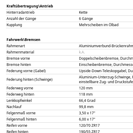
Kraftübertragung\Antrieb
Hinterradantrieb
Kette
Anzahl der Gänge
6 Gänge
Kupplung
Mehrscheiben im Ölbad
Fahrwerk\Bremsen
Rahmenart
Aluminiumverbund-Brückenrahm
Rahmenmaterial
k.A.
Bremse vorne
Doppelscheibenbremse, Durchme
Bremse hinten
Einscheibenbremse, Durchmess
Federung vorne (Gabel)
Upside-Down-Teleskopgabel, Dur
Aluminium-Unterzug-Schwinge, Fu
Federung hinten (Schwinge)
einstellbare Zug- und Druckstufe
Federweg vorne
120
mm
Federweg hinten
118
mm
Lenkkopfwinkel
66,4
Grad
Nachlauf
99,8
mm
Felgenmaß vorne
3,50 x 17"
Felgenmaß hinten
6,00 x 17"
Reifen vorne
120/70 ZR17
Reifen hinten
190/55 ZR17