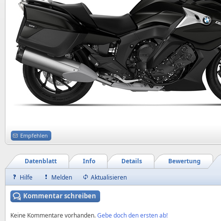
Empfehlen
Datenblatt
Info
Details
Bewertung
Hilfe
Melden
Aktualisieren
Kommentar schreiben
Keine Kommentare vorhanden.
Gebe doch den ersten ab!