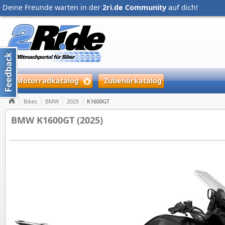
Deine Freunde warten in der
2ri.de Community
auf dich!
Motorradkatalog
Zubehörkatalog
Bikes
BMW
2025
K1600GT
BMW K1600GT (2025)