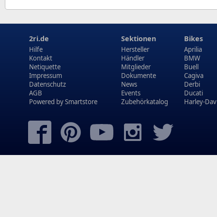
2ri.de
Sektionen
Bikes
Hilfe
Hersteller
Aprilia
Kontakt
Händler
BMW
Netiquette
Mitglieder
Buell
Impressum
Dokumente
Cagiva
Datenschutz
News
Derbi
AGB
Events
Ducati
Powered by
Smartstore
Zubehörkatalog
Harley-Dav