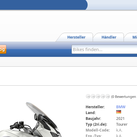
Hersteller
Händler
Mi
og
(0 Bewertungen
Hersteller:
BMW
Land:
Baujahr:
2021
Typ (2ri.de):
Tourer
Modell-Code
:
k.A.
Fzg.-Typ:
k.A.