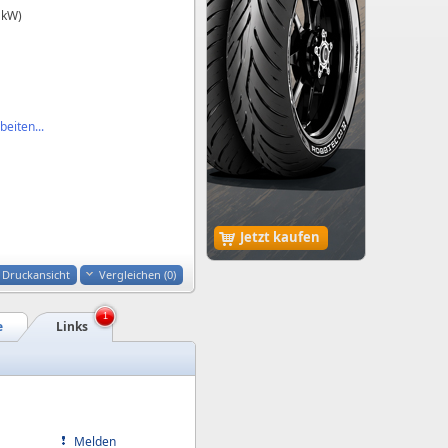
 kW)
eiten...
Jetzt kaufen
Druckansicht
Vergleichen (
0
)
1
e
Links
Melden