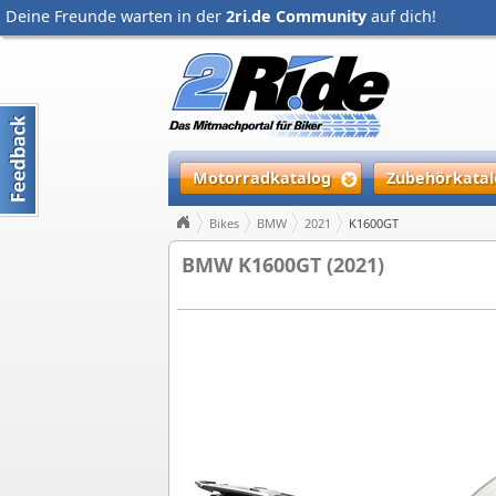
Deine Freunde warten in der
2ri.de Community
auf dich!
Motorradkatalog
Zubehörkatal
Bikes
BMW
2021
K1600GT
BMW K1600GT (2021)