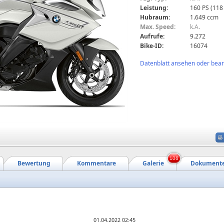
Leistung:
160 PS (118
Hubraum:
1.649 ccm
Max. Speed:
k.A.
Aufrufe:
9.272
Bike-ID:
16074
Datenblatt ansehen oder bearb
106
Bewertung
Kommentare
Galerie
Dokument
01.04.2022 02:45