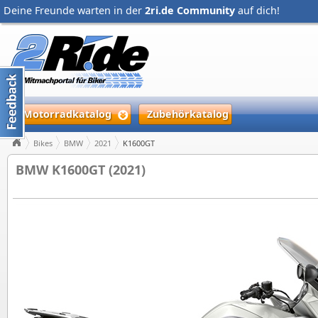
Deine Freunde warten in der
2ri.de Community
auf dich!
Motorradkatalog
Zubehörkatalog
Bikes
BMW
2021
K1600GT
BMW K1600GT (2021)