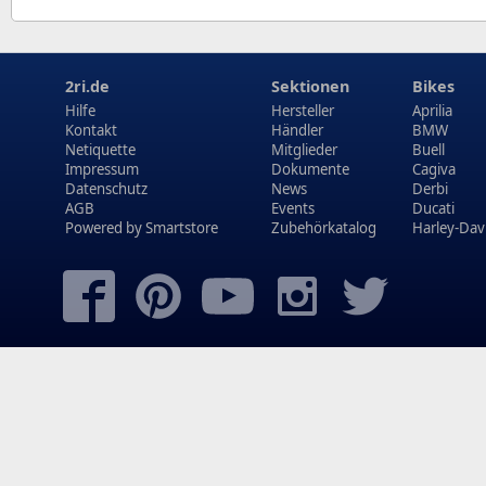
2ri.de
Sektionen
Bikes
Hilfe
Hersteller
Aprilia
Kontakt
Händler
BMW
Netiquette
Mitglieder
Buell
Impressum
Dokumente
Cagiva
Datenschutz
News
Derbi
AGB
Events
Ducati
Powered by
Smartstore
Zubehörkatalog
Harley-Dav