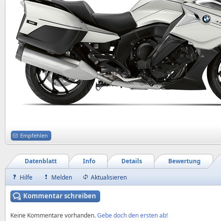
Empfehlen
Datenblatt
Info
Details
Bewertung
Hilfe
Melden
Aktualisieren
Kommentar schreiben
Keine Kommentare vorhanden.
Gebe doch den ersten ab!