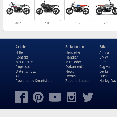
2017
2017
2017
2016
2ri.de
Sektionen
Bikes
Hilfe
Hersteller
Aprilia
Kontakt
Händler
BMW
Netiquette
Mitglieder
Buell
Impressum
Dokumente
Cagiva
Datenschutz
News
Derbi
AGB
Events
Ducati
Powered by
Smartstore
Zubehörkatalog
Harley-Dav