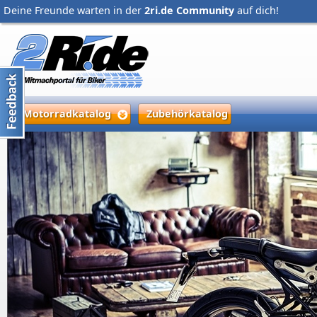
Deine Freunde warten in der
2ri.de Community
auf dich!
Motorradkatalog
Zubehörkatalog