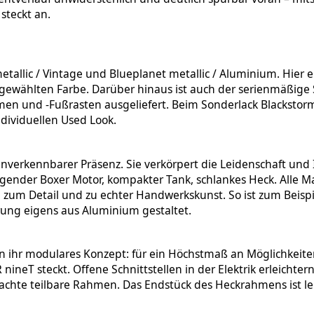
 steckt an.
etallic / Vintage und Blueplanet metallic / Aluminium. Hier
gewählten Farbe. Darüber hinaus ist auch der serienmäßige S
n und -Fußrasten ausgeliefert. Beim Sonderlack Blackstorm m
dividuellen Used Look.
 unverkennbarer Präsenz. Sie verkörpert die Leidenschaft un
ender Boxer Motor, kompakter Tank, schlankes Heck. Alle M
zum Detail und zu echter Handwerkskunst. So ist zum Beispi
rung eigens aus Aluminium gestaltet.
 ihr modulares Konzept: für ein Höchstmaß an Möglichkeiten 
nineT steckt. Offene Schnittstellen in der Elektrik erleichter
e teilbare Rahmen. Das Endstück des Heckrahmens ist leicht