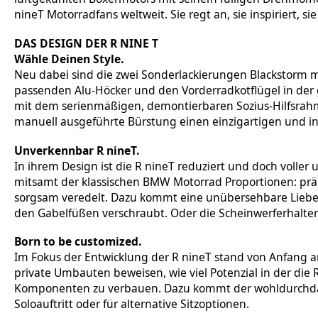
nineT Motorradfans weltweit. Sie regt an, sie inspiriert, sie
DAS DESIGN DER R NINE T
Wähle Deinen Style.
Neu dabei sind die zwei Sonderlackierungen Blackstorm m
passenden Alu-Höcker und den Vorderradkotflügel in der 
mit dem serienmäßigen, demontierbaren Sozius-Hilfsrahme
manuell ausgeführte Bürstung einen einzigartigen und in
Unverkennbar R nineT.
In ihrem Design ist die R nineT reduziert und doch voller
mitsamt der klassischen BMW Motorrad Proportionen: präg
sorgsam veredelt. Dazu kommt eine unübersehbare Liebe 
den Gabelfüßen verschraubt. Oder die Scheinwerferhalte
Born to be customized.
Im Fokus der Entwicklung der R nineT stand von Anfang an
private Umbauten beweisen, wie viel Potenzial in der die R 
Komponenten zu verbauen. Dazu kommt der wohldurchdacht
Soloauftritt oder für alternative Sitzoptionen.