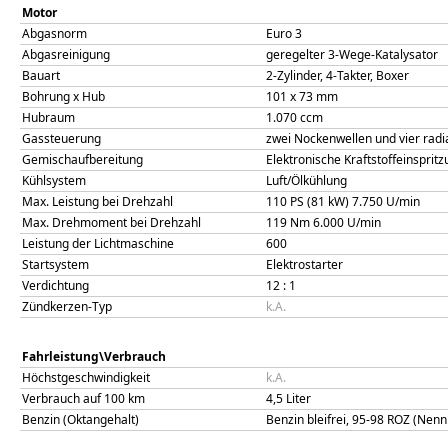
Motor
Abgasnorm
Euro 3
Abgasreinigung
geregelter 3-Wege-Katalysator
Bauart
2-Zylinder, 4-Takter, Boxer
Bohrung x Hub
101
x
73
mm
Hubraum
1.070
ccm
Gassteuerung
zwei Nockenwellen und vier radia
Gemischaufbereitung
Elektronische Kraftstoffeinsprit
Kühlsystem
Luft/Ölkühlung
Max. Leistung bei Drehzahl
110 PS (81 kW)
7.750
U/min
Max. Drehmoment bei Drehzahl
119
Nm
6.000
U/min
Leistung der Lichtmaschine
600
Startsystem
Elektrostarter
Verdichtung
12
: 1
Zündkerzen-Typ
k.A.
Fahrleistung\Verbrauch
Höchstgeschwindigkeit
k.A.
Verbrauch auf 100 km
4,5
Liter
Benzin (Oktangehalt)
Benzin bleifrei, 95-98 ROZ (Nenn