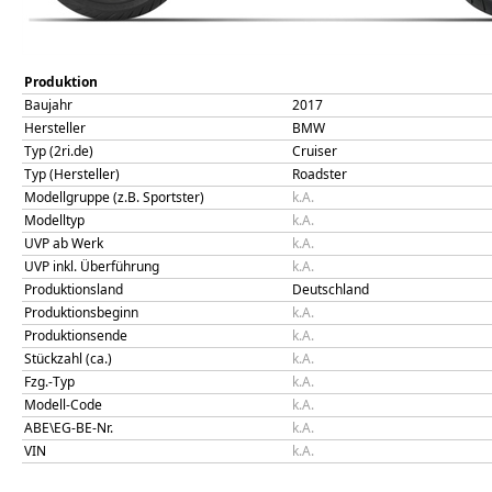
Produktion
Baujahr
2017
Hersteller
BMW
Typ (2ri.de)
Cruiser
Typ (Hersteller)
Roadster
Modellgruppe (z.B. Sportster)
k.A.
Modelltyp
k.A.
UVP ab Werk
k.A.
UVP inkl. Überführung
k.A.
Produktionsland
Deutschland
Produktionsbeginn
k.A.
Produktionsende
k.A.
Stückzahl (ca.)
k.A.
Fzg.-Typ
k.A.
Modell-Code
k.A.
ABE\EG-BE-Nr.
k.A.
VIN
k.A.