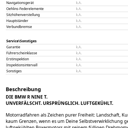
Navigationsgerät
k.A.
Oehlins-Federelemente
k.A.
Sitzhöhenverstellung
k.A.
Hauptständer
k.A.
Verbundbremse
k.A.
Service\Sonstiges
Garantie
k.A.
Führerscheinklasse
k.A.
Erstinspektion
k.A.
Inspektionsintervall
k.A.
Sonstiges
k.A.
Beschreibung
DIE BMW R NINE T.
UNVERFÄLSCHT. URSPRÜNGLICH. LUFTGEKÜHLT.
Motorradfahren als Zeichen purer Freiheit: Landschaft, Ku
kaum Grenzen, wenn es um Deine Selbstverwirklichung geht
luftgekühlten Boxermotors mit seinem fülligen Drehmomen