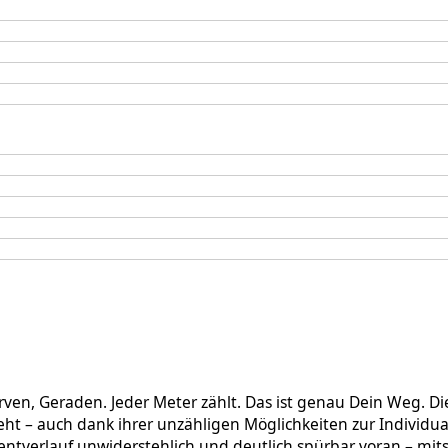
rven, Geraden. Jeder Meter zählt. Das ist genau Dein Weg. Di
 – auch dank ihrer unzähligen Möglichkeiten zur Individuali
tverlauf unwiderstehlich und deutlich spürbar voran – mit