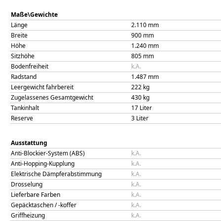
Maße\Gewichte
Länge
2.110
mm
Breite
900
mm
Höhe
1.240
mm
Sitzhöhe
805
mm
Bodenfreiheit
k.A.
Radstand
1.487
mm
Leergewicht fahrbereit
222
kg
Zugelassenes Gesamtgewicht
430
kg
Tankinhalt
17
Liter
Reserve
3
Liter
Ausstattung
Anti-Blockier-System (ABS)
k.A.
Anti-Hopping-Kupplung
k.A.
Elektrische Dämpferabstimmung
k.A.
Drosselung
k.A.
Lieferbare Farben
k.A.
Gepäcktaschen / -koffer
k.A.
Griffheizung
k.A.