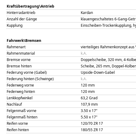
Kraftübertragung\Antrieb
Hinterradantrieb
Kardan
Anzahl der Gänge
klauengeschaltetes 6-Gang-Get
Kupplung
Einscheiben-Trockenkupplung, hy
Fahrwerk\Bremsen
Rahmenart
vierteiliges Rahmenkonzept aus 
Rahmenmaterial
k.A.
Bremse vorne
Doppelscheibe, 320 mm, 4-Kolb
Bremse hinten
Scheibe, 265 mm, Doppel-Kolb
Federung vorne (Gabel)
Upside-Down-Gabel
Federung hinten (Schwinge)
k.A.
Federweg vorne
120
mm
Federweg hinten
120
mm
Lenkkopfwinkel
63,2
Grad
Nachlauf
107,9
mm
Felgenmaß vorne
3.50 x 17"
Felgenmaß hinten
5.50 x 17"
Reifen vorne
120/70 ZR 17
Reifen hinten
180/55 ZR 17