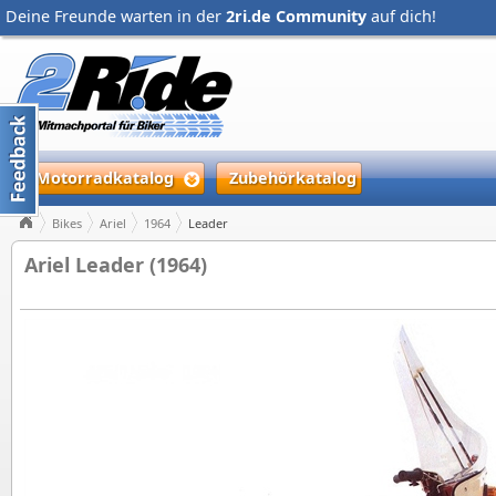
Deine Freunde warten in der
2ri.de Community
auf dich!
Motorradkatalog
Zubehörkatalog
Bikes
Ariel
1964
Leader
Ariel Leader (1964)