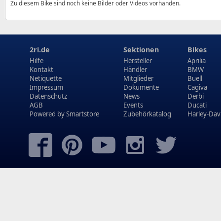
Zu diesem Bike sind noch keine Bilder oder Videos vorhanden.
2ri.de
Sektionen
Bikes
Hilfe
Hersteller
Aprilia
Kontakt
Händler
BMW
Netiquette
Mitglieder
Buell
Impressum
Dokumente
Cagiva
Datenschutz
News
Derbi
AGB
Events
Ducati
Powered by
Smartstore
Zubehörkatalog
Harley-Dav