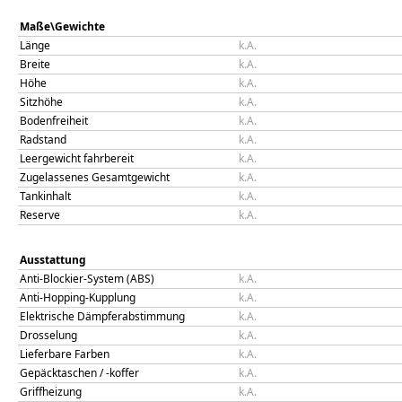
Maße\Gewichte
Länge
k.A.
Breite
k.A.
Höhe
k.A.
Sitzhöhe
k.A.
Bodenfreiheit
k.A.
Radstand
k.A.
Leergewicht fahrbereit
k.A.
Zugelassenes Gesamtgewicht
k.A.
Tankinhalt
k.A.
Reserve
k.A.
Ausstattung
Anti-Blockier-System (ABS)
k.A.
Anti-Hopping-Kupplung
k.A.
Elektrische Dämpferabstimmung
k.A.
Drosselung
k.A.
Lieferbare Farben
k.A.
Gepäcktaschen / -koffer
k.A.
Griffheizung
k.A.