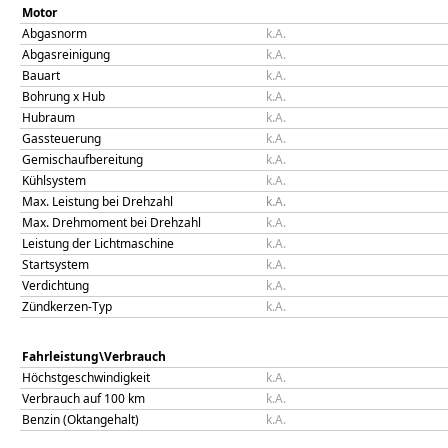
Motor
Abgasnorm
k.A.
Abgasreinigung
k.A.
Bauart
k.A.
Bohrung x Hub
k.A.
Hubraum
k.A.
Gassteuerung
k.A.
Gemischaufbereitung
k.A.
Kühlsystem
k.A.
Max. Leistung bei Drehzahl
k.A.
Max. Drehmoment bei Drehzahl
k.A.
Leistung der Lichtmaschine
k.A.
Startsystem
k.A.
Verdichtung
k.A.
Zündkerzen-Typ
k.A.
Fahrleistung\Verbrauch
Höchstgeschwindigkeit
k.A.
Verbrauch auf 100 km
k.A.
Benzin (Oktangehalt)
k.A.