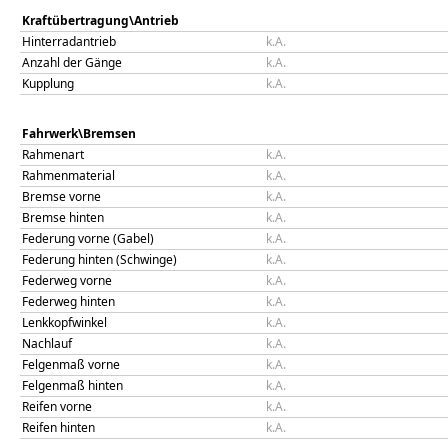
Kraftübertragung\Antrieb
Hinterradantrieb
k.A.
Anzahl der Gänge
k.A.
Kupplung
k.A.
Fahrwerk\Bremsen
Rahmenart
k.A.
Rahmenmaterial
k.A.
Bremse vorne
k.A.
Bremse hinten
k.A.
Federung vorne (Gabel)
k.A.
Federung hinten (Schwinge)
k.A.
Federweg vorne
k.A.
Federweg hinten
k.A.
Lenkkopfwinkel
k.A.
Nachlauf
k.A.
Felgenmaß vorne
k.A.
Felgenmaß hinten
k.A.
Reifen vorne
k.A.
Reifen hinten
k.A.