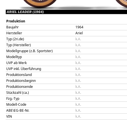
Produktion
Baujahr
1964
Hersteller
Ariel
Typ (2ri.de)
k.A.
Typ (Hersteller)
k.A.
Modellgruppe (z.B. Sportster)
k.A.
Modelltyp
k.A.
UVP ab Werk
k.A.
UVP inkl. Überführung
k.A.
Produktionsland
k.A.
Produktionsbeginn
k.A.
Produktionsende
k.A.
Stückzahl (ca.)
k.A.
Fzg.-Typ
k.A.
Modell-Code
k.A.
ABE\EG-BE-Nr.
k.A.
VIN
k.A.