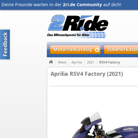
Deine Freunde warten in der
2ri.de Community
auf dich!
Motorradkatalog
Zubehörkatal
Bikes
Aprilia
2021
RSV4 Factory
Aprilia RSV4 Factory (2021)