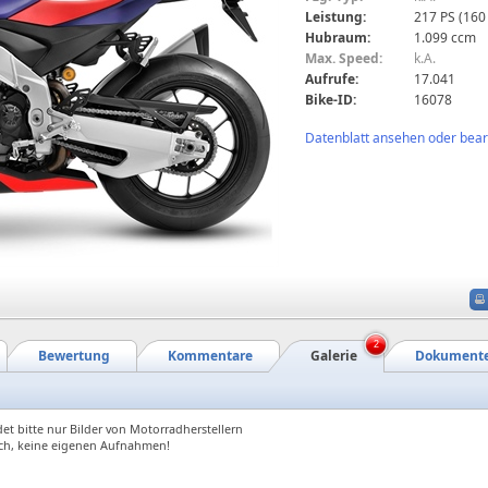
Leistung:
217 PS (160
Hubraum:
1.099 ccm
Max. Speed:
k.A.
Aufrufe:
17.041
Bike-ID:
16078
Datenblatt ansehen oder bearb
2
Bewertung
Kommentare
Galerie
Dokument
et bitte nur Bilder von Motorradherstellern
ch, keine eigenen Aufnahmen!