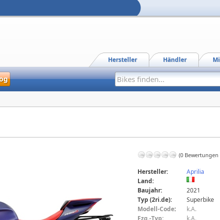
Hersteller
Händler
Mi
og
(0 Bewertungen
Hersteller:
Aprilia
Land:
Baujahr:
2021
Typ (2ri.de):
Superbike
Modell-Code
:
k.A.
Fzg.-Typ:
k.A.