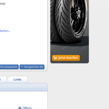
 kW)
eiten...
Jetzt kaufen
Druckansicht
Vergleichen (
0
)
e
Links
Öffnen