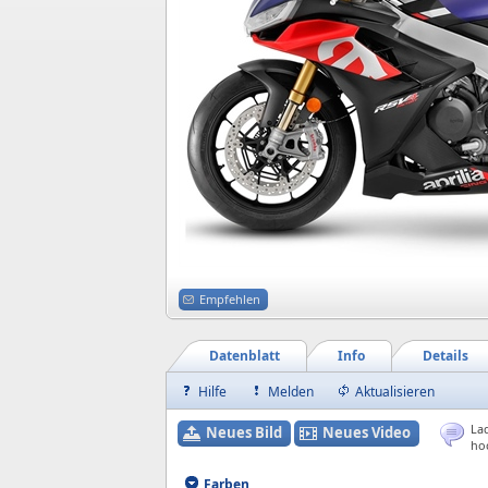
Empfehlen
Datenblatt
Info
Details
Hilfe
Melden
Aktualisieren
Lad
Neues Bild
Neues Video
ho
Farben