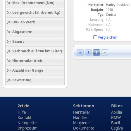
Max. Drehmoment (Nm)
Hersteller:
Harley-Davidson
Baujahr:
1990
Leergewicht fahrbereit (kg)
Typ:
Cruiser
Leistung:
k.A.
UVP ab Werk
Hubraum:
k.A.
Max. Speed:
k.A.
Abgasnorm
Vergleichen
Bauart
Verbrauch auf 100 km (Liter)
«
1
2
»
Hinterradantrieb
Anzahl der Gänge
Bewertung
2ri.de
Sektionen
Bikes
Hilfe
Hersteller
Aprilia
Kontakt
Händler
BMW
Netiquette
Mitglieder
Buell
Impressum
Dokumente
Cagiva