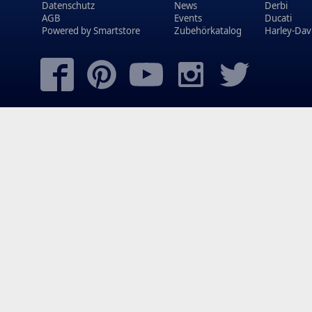
Datenschutz
News
Derbi
AGB
Events
Ducati
Powered by
Smartstore
Zubehörkatalog
Harley-Dav