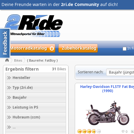
Deine Freunde warten in der
2ri.de Community
auf dich!
Motorradkatalog
Zubehörkatalog
In 
Bikes
{ Baureihe: FatBoy }
Ergebnis filtern
31
Bikes
Sortieren nach:
Hersteller
Harley-Davidson FLSTF Fat Bo
Typ (2ri.de)
(1990)
Baujahr
Leistung in PS
Hubraum (ccm)
Höchstgeschwindigkeit (km/h)
0