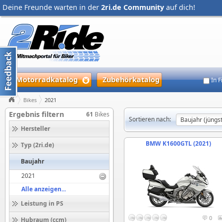
Deine Freunde warten in der
2ri.de Community
auf dich!
Motorradkatalog
Zubehörkatalog
In 
Bikes
2021
Ergebnis filtern
61
Bikes
Sortieren nach:
Hersteller
BMW K1600GTL (2021)
Typ (2ri.de)
Baujahr
2021
Alle anzeigen...
Leistung in PS
0
Hubraum (ccm)