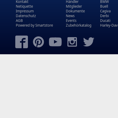
Kontakt
Händler
BMW
Netiquette
Mitglieder
Buell
Impressum
Dokumente
Cagiva
Datenschutz
News
Derbi
AGB
Events
Ducati
Powered by
Smartstore
Zubehörkatalog
Harley-Dav