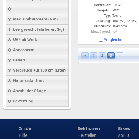
Hersteller:
BMW
Höchstgeschwindigkeit (km/h)
Baujahr:
2021
Typ:
Tourer
Max. Drehmoment (Nm)
Leistung:
160 PS (118 kW)
Hubraum:
1649 ccm
Leergewicht fahrbereit (kg)
Max. Speed:
k.A.
Vergleichen
UVP ab Werk
Abgasnorm
«
1
2
3
»
Bauart
Verbrauch auf 100 km (Liter)
Hinterradantrieb
Anzahl der Gänge
Bewertung
2ri.de
Sektionen
Bikes
Hilfe
Hersteller
Aprilia