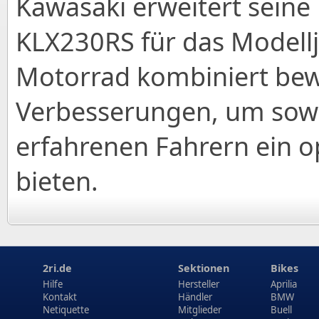
Kawasaki erweitert seine
KLX230RS für das Modellj
Motorrad kombiniert bewä
Verbesserungen, um sowo
erfahrenen Fahrern ein o
bieten.
2ri.de
Sektionen
Bikes
Hilfe
Hersteller
Aprilia
Kontakt
Händler
BMW
Netiquette
Mitglieder
Buell