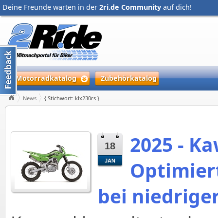
Deine Freunde warten in der
2ri.de Community
auf dich!
Motorradkatalog
Zubehörkatalog
News
{ Stichwort: klx230rs }
2025 - K
18
Optimier
JAN
bei niedrige