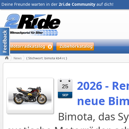
Deine Freunde warten in der
2ri.de Community
auf dich!
Motorradkatalog
Zubehörkatalog
News
{ Stichwort: bimota kb4 rc }
2026 - R
25
neue Bim
SEP
Bimota, das Sy