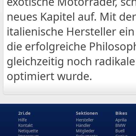
exotische Motorräder, sc
neues Kapitel auf. Mit de
italienische Hersteller e
die erfolgreiche Philosop
gleichzeitig noch radikale
optimiert wurde.
2ri.de
Sektionen
Bikes
Hilfe
Hersteller
Aprilia
Kontakt
Händler
BMW
Netiquette
Mitglieder
Buell