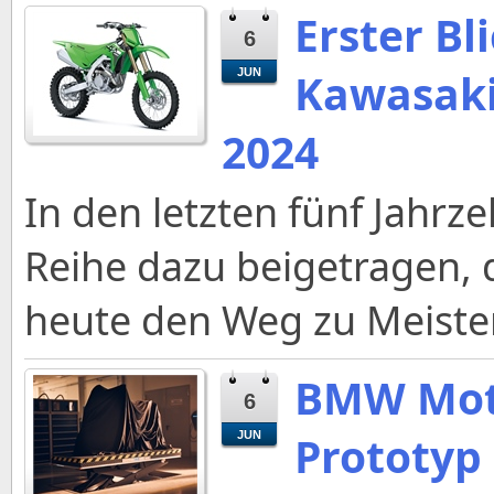
Erster Bl
6
Kawasaki
JUN
2024
In den letzten fünf Jahrz
Reihe dazu beigetragen,
heute den Weg zu Meiste
BMW Moto
6
Prototyp
JUN