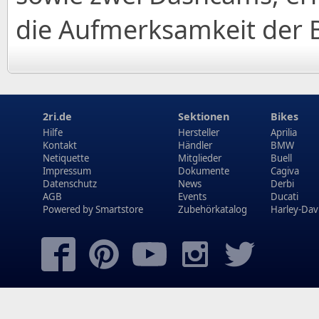
die Aufmerksamkeit der 
2ri.de
Sektionen
Bikes
Hilfe
Hersteller
Aprilia
Kontakt
Händler
BMW
Netiquette
Mitglieder
Buell
Impressum
Dokumente
Cagiva
Datenschutz
News
Derbi
AGB
Events
Ducati
Powered by
Smartstore
Zubehörkatalog
Harley-Dav