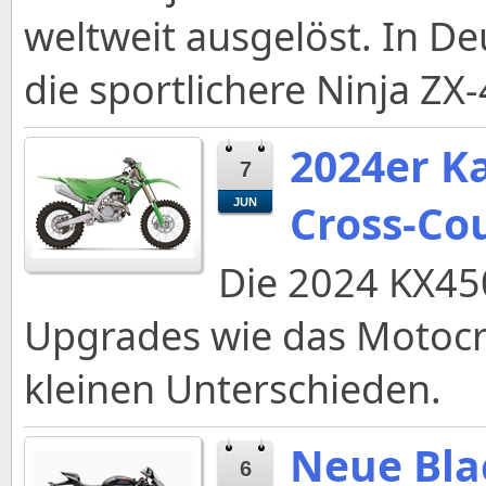
weltweit ausgelöst. In De
die sportlichere Ninja Z
2024er K
7
Cross-Co
JUN
Die 2024 KX450
Upgrades wie das Motocro
kleinen Unterschieden.
Neue Bla
6