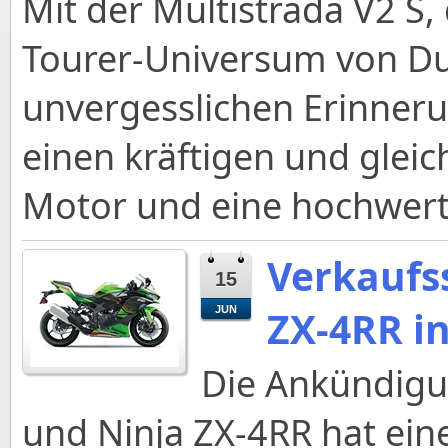
Mit der Multistrada V2 S,
Tourer-Universum von Duc
unvergesslichen Erinnerung
einen kräftigen und gleic
Motor und eine hochwert
Verkaufss
15
ZX-4RR i
JUN
Die Ankündigu
und Ninja ZX-4RR hat ein