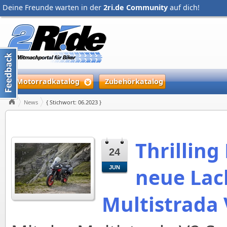
Deine Freunde warten in der
2ri.de Community
auf dich!
Motorradkatalog
Zubehörkatalog
News
{ Stichwort: 06.2023 }
Thrilling
24
neue Lac
JUN
Multistrada 