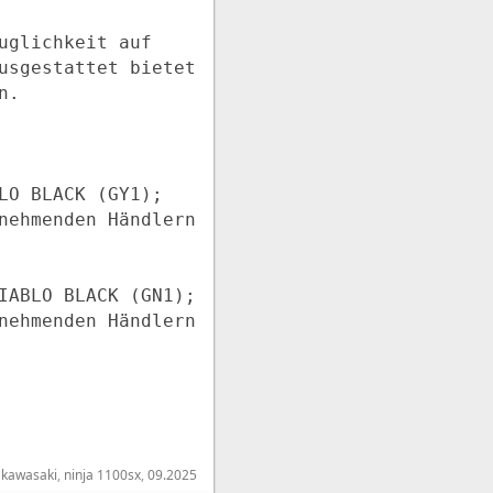
uglichkeit auf
usgestattet bietet
n.
LO BLACK (GY1);
nehmenden Händlern
IABLO BLACK (GN1);
nehmenden Händlern
:
kawasaki
,
ninja 1100sx
,
09.2025