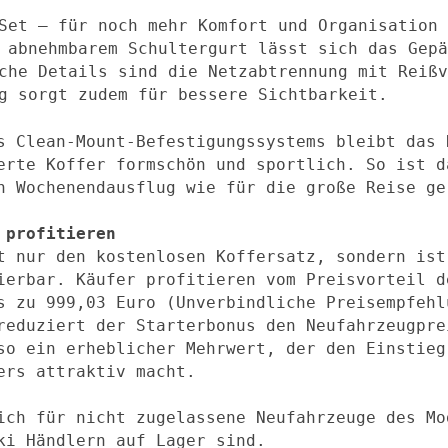
Set – für noch mehr Komfort und Organisation 
 abnehmbarem Schultergurt lässt sich das Gepä
che Details sind die Netzabtrennung mit Reißv
g sorgt zudem für bessere Sichtbarkeit.
s Clean-Mount-Befestigungssystems bleibt das 
erte Koffer formschön und sportlich. So ist d
n Wochenendausflug wie für die große Reise ge
 profitieren
t nur den kostenlosen Koffersatz, sondern ist
ierbar. Käufer profitieren vom Preisvorteil d
s zu 999,03 Euro (Unverbindliche Preisempfehl
reduziert der Starterbonus den Neufahrzeugpre
so ein erheblicher Mehrwert, der den Einstieg
ers attraktiv macht.
ich für nicht zugelassene Neufahrzeuge des Mo
ki Händlern auf Lager sind.