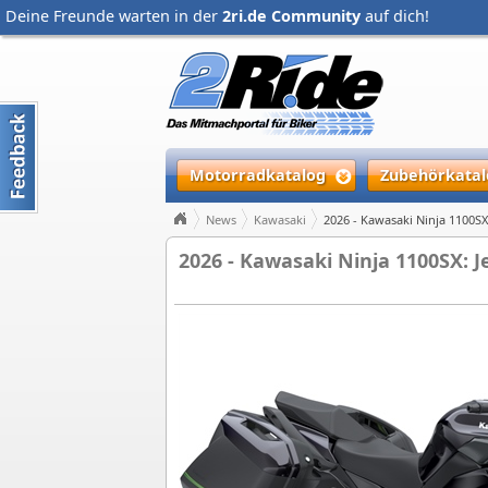
Deine Freunde warten in der
2ri.de Community
auf dich!
Motorradkatalog
Zubehörkatal
News
Kawasaki
2026 - Kawasaki Ninja 1100SX:
2026 - Kawasaki Ninja 1100SX: J