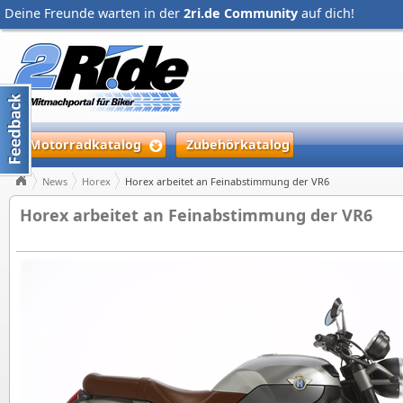
Deine Freunde warten in der
2ri.de Community
auf dich!
Motorradkatalog
Zubehörkatalog
News
Horex
Horex arbeitet an Feinabstimmung der VR6
Horex arbeitet an Feinabstimmung der VR6