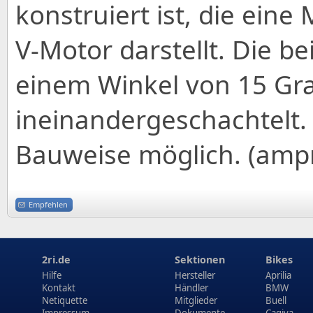
konstruiert ist, die ein
V-Motor darstellt. Die b
einem Winkel von 15 G
ineinandergeschachtelt.
Bauweise möglich. (ampn
Empfehlen
2ri.de
Sektionen
Bikes
Hilfe
Hersteller
Aprilia
Kontakt
Händler
BMW
Netiquette
Mitglieder
Buell