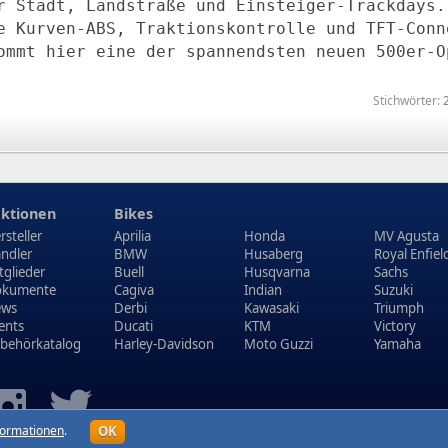
r Stadt, Landstraße und Einsteiger-Trackdays.
e Kurven‑ABS, Traktionskontrolle und TFT‑Conn
ommt hier eine der spannendsten neuen 500er‑O
Stichwörter:
ktionen
Bikes
rsteller
Aprilia
Honda
MV Agusta
ndler
BMW
Husaberg
Royal Enfiel
tglieder
Buell
Husqvarna
Sachs
kumente
Cagiva
Indian
Suzuki
ews
Derbi
Kawasaki
Triumph
ents
Ducati
KTM
Victory
behörkatalog
Harley-Davidson
Moto Guzzi
Yamaha
OK
formationen
.