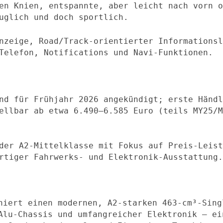
en Knien, entspannte, aber leicht nach vorn o
uglich und doch sportlich.
nzeige, Road/Track-orientierter Informationsl
Telefon, Notifications und Navi-Funktionen.
nd für Frühjahr 2026 angekündigt; erste Händl
ellbar ab etwa 6.490–6.585 Euro (teils MY25/M
der A2‑Mittelklasse mit Fokus auf Preis-Leist
rtiger Fahrwerks- und Elektronik-Ausstattung.
niert einen modernen, A2‑starken 463‑cm³‑Sing
Alu-Chassis und umfangreicher Elektronik – ei