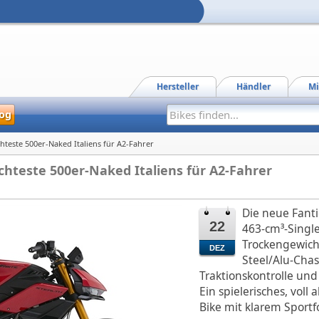
Hersteller
Händler
Mi
og
ichteste 500er-Naked Italiens für A2-Fahrer
eichteste 500er-Naked Italiens für A2-Fahrer
Die neue Fanti
22
463‑cm³‑Single
Trockengewich
DEZ
Steel/Alu-Chas
Traktionskontrolle und
Ein spielerisches, voll
Bike mit klarem Sportf