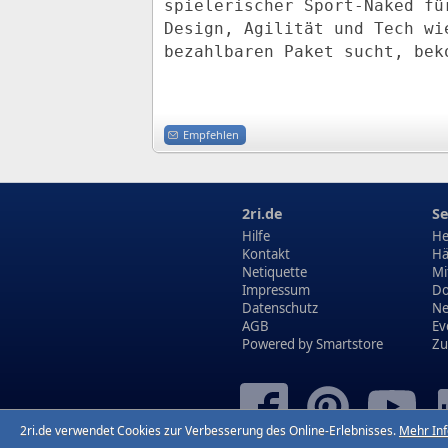
spielerischer Sport-Naked fü
Design, Agilität und Tech wi
bezahlbaren Paket sucht, bek
Empfehlen
2ri.de
Se
Hilfe
He
Kontakt
Hä
Netiquette
Mi
Impressum
Do
Datenschutz
N
AGB
Ev
Powered by
Smartstore
Zu
2ri.de verwendet Cookies zur Verbesserung des Online-Erlebnisses.
Mehr In