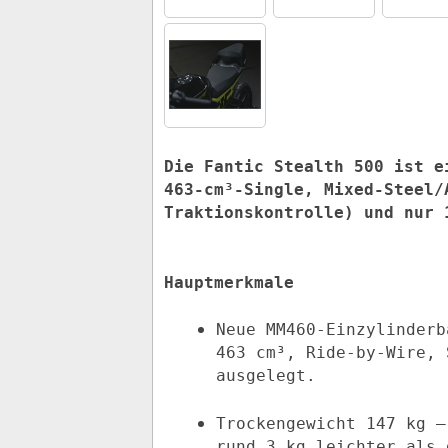
Die Fantic Stealth 500 ist e
463‑cm³‑Single, Mixed-Steel/
Traktionskontrolle) und nur 
Hauptmerkmale
Neue MM460-Einzylinderb
463 cm³, Ride-by-Wire, 
ausgelegt.
Trockengewicht 147 kg –
rund 3 kg leichter als 