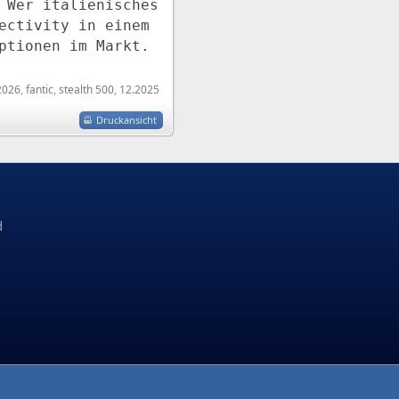
 Wer italienisches
ectivity in einem
ptionen im Markt.
2026
,
fantic
,
stealth 500
,
12.2025
Druckansicht
d