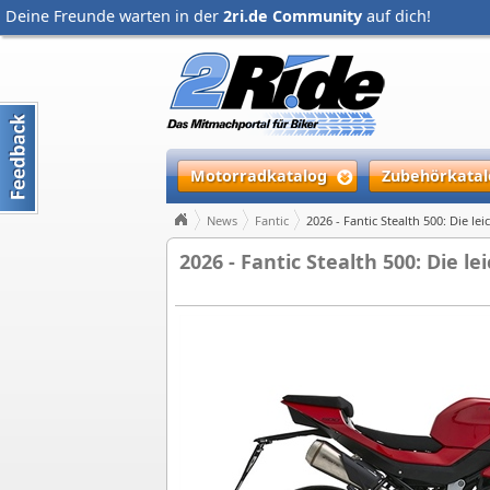
Deine Freunde warten in der
2ri.de Community
auf dich!
Motorradkatalog
Zubehörkatal
News
Fantic
2026 - Fantic Stealth 500: Die le
2026 - Fantic Stealth 500: Die l