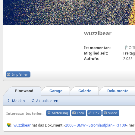
wuzzibear
Ist momentan:
Off
Mitglied seit:
Freitag
Aufrufe:
2.055
Empfehlen
Pinnwand
Garage
Galerie
Dokumente
Melden
Aktualisieren
Mitteilung
Foto
Link
Video
Interessantes teilen:
wuzzibear
hat das Dokument »
2000 - BMW - Stromlaufplan - R1100
« her