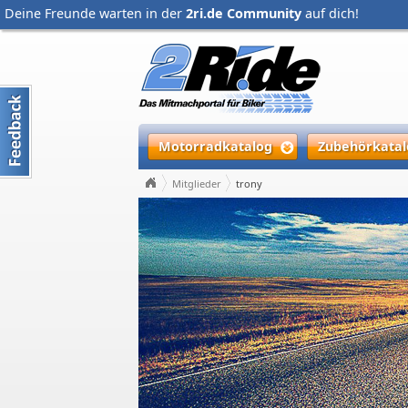
Deine Freunde warten in der
2ri.de Community
auf dich!
Motorradkatalog
Zubehörkatal
Mitglieder
trony