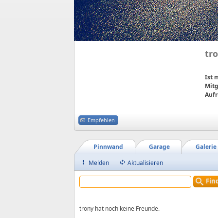
tr
Ist
Mitg
Aufr
Empfehlen
Pinnwand
Garage
Galerie
Melden
Aktualisieren
Fin
trony hat noch keine Freunde.