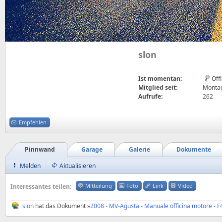
slon
Ist momentan:
Off
Mitglied seit:
Montag
Aufrufe:
262
Empfehlen
Pinnwand
Garage
Galerie
Dokumente
Melden
Aktualisieren
Mitteilung
Foto
Link
Video
Interessantes teilen:
slon
hat das Dokument »
2008 - MV-Agusta - Manuale officina motore - 