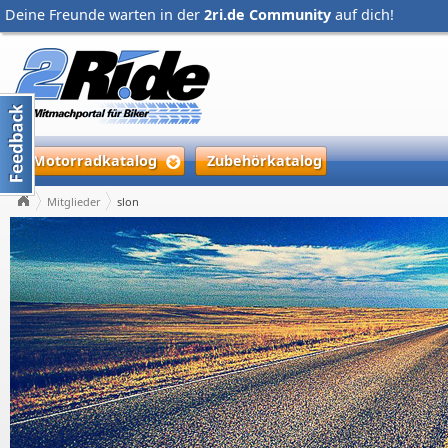
Deine Freunde warten in der
2ri.de Community
auf dich!
Motorradkatalog
Zubehörkatalog
Mitglieder
slon