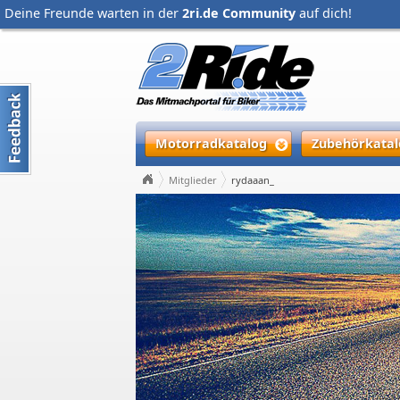
Deine Freunde warten in der
2ri.de Community
auf dich!
Motorradkatalog
Zubehörkatal
Mitglieder
rydaaan_