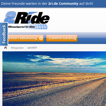
Deine Freunde warten in der
2ri.de Community
auf dich!
Motorradkatalog
Zubehörkatalog
Mitglieder
krt1977