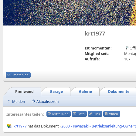
krt1977
Ist momentan:
Off
Mitglied seit:
Montag,
Aufrufe:
107
Empfehlen
Pinnwand
Garage
Galerie
Dokumente
Melden
Aktualisieren
Mitteilung
Foto
Link
Video
Interessantes teilen:
krt1977
hat das Dokument »
2003 - Kawasaki - Betriebsanleitung-Owner'