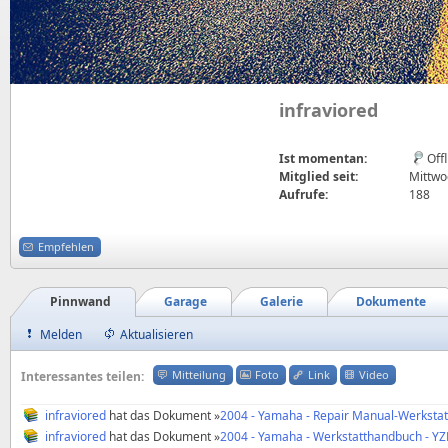
infraviored
Ist momentan:
Off
Mitglied seit:
Mittwoc
Aufrufe:
188
Empfehlen
Pinnwand
Garage
Galerie
Dokumente
Melden
Aktualisieren
Mitteilung
Foto
Link
Video
Interessantes teilen:
infraviored
hat das Dokument »
2004 - Yamaha - Repair Manual-Werkstat
infraviored
hat das Dokument »
2004 - Yamaha - Werkstatthandbuch - YZ