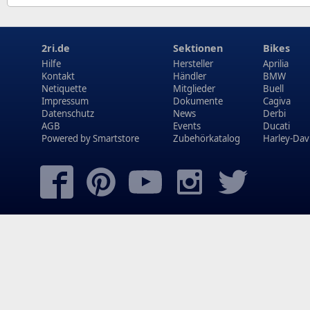
2ri.de
Sektionen
Bikes
Hilfe
Hersteller
Aprilia
Kontakt
Händler
BMW
Netiquette
Mitglieder
Buell
Impressum
Dokumente
Cagiva
Datenschutz
News
Derbi
AGB
Events
Ducati
Powered by
Smartstore
Zubehörkatalog
Harley-Dav