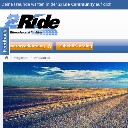
Deine Freunde warten in der
2ri.de Community
auf dich!
Motorradkatalog
Zubehörkatalog
Mitglieder
infraviored