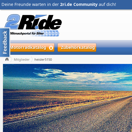
Deine Freunde warten in der
2ri.de Community
auf dich!
Motorradkatalog
Zubehörkatalog
Mitglieder
heisler5150