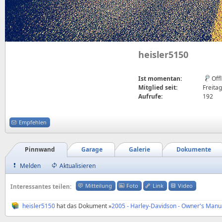
heisler5150
Ist momentan:
Off
Mitglied seit:
Freitag
Aufrufe:
192
Empfehlen
Pinnwand
Garage
Galerie
Dokumente
Melden
Aktualisieren
Mitteilung
Foto
Link
Video
Interessantes teilen:
heisler5150
hat das Dokument »
2005 - Harley-Davidson - Owner's Manua