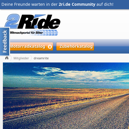
Deine Freunde warten in der
2ri.de Community
auf dich!
Motorradkatalog
Zubehörkatalog
Mitglieder
dreamrite