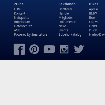
2ri.de
Sektionen
Bikes
Hilfe
Hersteller
Aprilia
Kontakt
Händler
BMW
Netiquette
Mitglieder
Buell
Impressum
Dokumente
Cagiva
Datenschutz
News
Derbi
AGB
Events
Ducati
Powered by
Smartstore
Zubehörkatalog
Harley-Dav