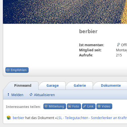
berbier
Ist momentan:
Off
Mitglied seit:
Montag
Aufrufe:
215
Empfehlen
Pinnwand
Garage
Galerie
Dokumente
Melden
Aktualisieren
Mitteilung
Foto
Link
Video
Interessantes teilen:
berbier
hat das Dokument »
LSL - Teilegutachten - Sonderlenker an Kra