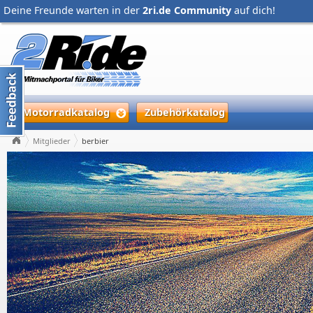
Deine Freunde warten in der
2ri.de Community
auf dich!
Motorradkatalog
Zubehörkatalog
Mitglieder
berbier