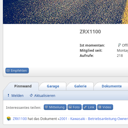
ZRX1100
Ist momentan:
Off
Mitglied seit:
Montag
Aufrufe:
218
Empfehlen
Pinnwand
Garage
Galerie
Dokumente
Melden
Aktualisieren
Mitteilung
Foto
Link
Video
Interessantes teilen:
ZRX1100
hat das Dokument »
2001 - Kawasaki - Betriebsanleitung-Owne