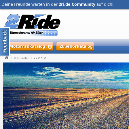
Deine Freunde warten in der
2ri.de Community
auf dich!
Motorradkatalog
Zubehörkatalog
Mitglieder
ZRX1100