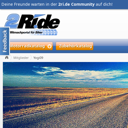
Deine Freunde warten in der
2ri.de Community
auf dich!
Motorradkatalog
Zubehörkatalog
Mitglieder
Yogi09