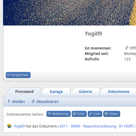
Yogi09
Ist momentan:
Off
Mitglied seit:
Montag,
Aufrufe:
123
Empfehlen
Pinnwand
Garage
Galerie
Dokumente
Melden
Aktualisieren
Mitteilung
Foto
Link
Video
Interessantes teilen:
Yogi09
hat das Dokument »
2011 - BMW - Reparaturanleitung - R1100RT, R1