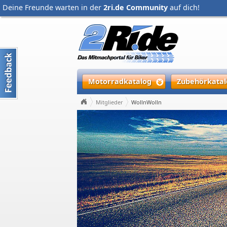
Deine Freunde warten in der
2ri.de Community
auf dich!
Motorradkatalog
Zubehörkatal
Mitglieder
WollnWolln