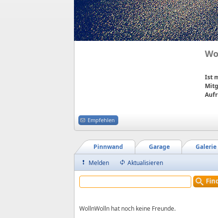
Wo
Ist
Mitg
Aufr
Empfehlen
Pinnwand
Garage
Galerie
Melden
Aktualisieren
Fin
WollnWolln hat noch keine Freunde.