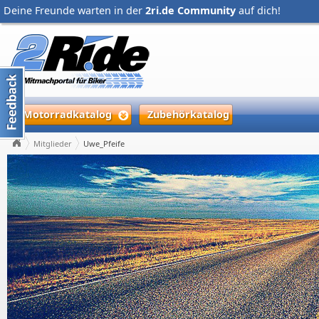
Deine Freunde warten in der
2ri.de Community
auf dich!
Motorradkatalog
Zubehörkatalog
Mitglieder
Uwe_Pfeife