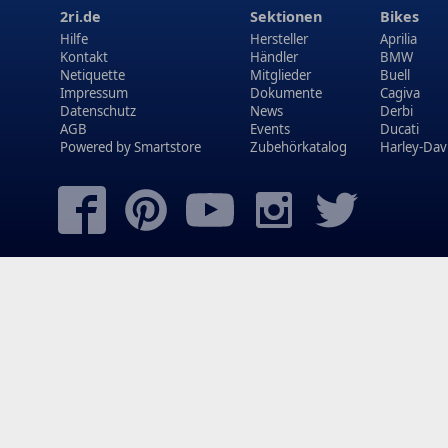
2ri.de
Sektionen
Bikes
Hilfe
Hersteller
Aprilia
Kontakt
Händler
BMW
Netiquette
Mitglieder
Buell
Impressum
Dokumente
Cagiva
Datenschutz
News
Derbi
AGB
Events
Ducati
Powered by
Smartstore
Zubehörkatalog
Harley-Dav