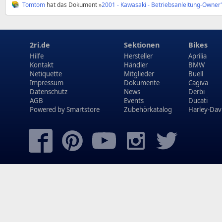
Tomtom
hat das Dokument »
2001 - Kawasaki - Betriebsanleitung-Owner
2ri.de
Sektionen
Bikes
Hilfe
Hersteller
Aprilia
Kontakt
Händler
BMW
Netiquette
Mitglieder
Buell
Impressum
Dokumente
Cagiva
Datenschutz
News
Derbi
AGB
Events
Ducati
Powered by
Smartstore
Zubehörkatalog
Harley-Dav