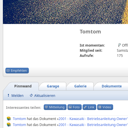
Tomtom
Ist momentan:
Off
Mitglied seit:
Samsta
Aufrufe:
175
Empfehlen
Pinnwand
Garage
Galerie
Dokumente
Melden
Aktualisieren
Mitteilung
Foto
Link
Video
Interessantes teilen:
Tomtom
hat das Dokument »
2001 - Kawasaki - Betriebsanleitung-Owner
Tomtom
hat das Dokument »
2001 - Kawasaki - Betriebsanleitung-Owner