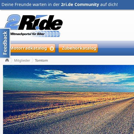
Deine Freunde warten in der
2ri.de Community
auf dich!
Motorradkatalog
Zubehörkatalog
Mitglieder
Tomtom