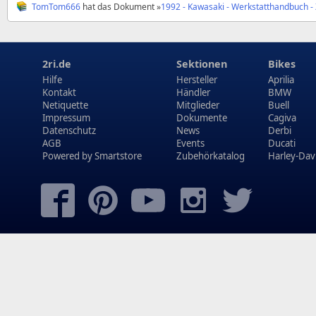
TomTom666
hat das Dokument »
1992 - Kawasaki - Werkstatthandbuch -
2ri.de
Sektionen
Bikes
Hilfe
Hersteller
Aprilia
Kontakt
Händler
BMW
Netiquette
Mitglieder
Buell
Impressum
Dokumente
Cagiva
Datenschutz
News
Derbi
AGB
Events
Ducati
Powered by
Smartstore
Zubehörkatalog
Harley-Dav