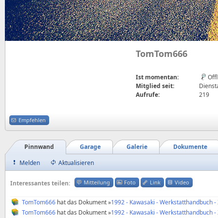
TomTom666
Ist momentan:
Off
Mitglied seit:
Diensta
Aufrufe:
219
Empfehlen
Pinnwand
Garage
Galerie
Dokumente
Melden
Aktualisieren
Mitteilung
Foto
Link
Video
Interessantes teilen:
TomTom666
hat das Dokument »
1992 - Kawasaki - Werkstatthandbuch -
TomTom666
hat das Dokument »
1992 - Kawasaki - Werkstatthandbuch -