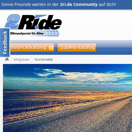
Deine Freunde warten in der
2ri.de Community
auf dich!
Motorradkatalog
Zubehörkatalog
Mitglieder
TomTom666