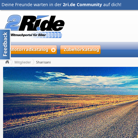
Deine Freunde warten in der
2ri.de Community
auf dich!
Motorradkatalog
Zubehörkatalog
Mitglieder
Sharisani