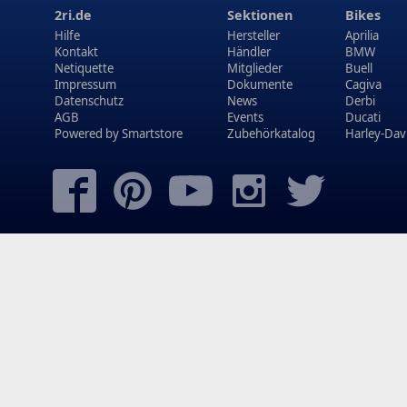
2ri.de
Sektionen
Bikes
Hilfe
Hersteller
Aprilia
Kontakt
Händler
BMW
Netiquette
Mitglieder
Buell
Impressum
Dokumente
Cagiva
Datenschutz
News
Derbi
AGB
Events
Ducati
Powered by
Smartstore
Zubehörkatalog
Harley-Dav