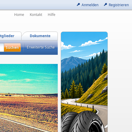
Anmelden
Registrieren
Home
Kontakt
Hilfe
tglieder
Dokumente
Erweiterte Suche