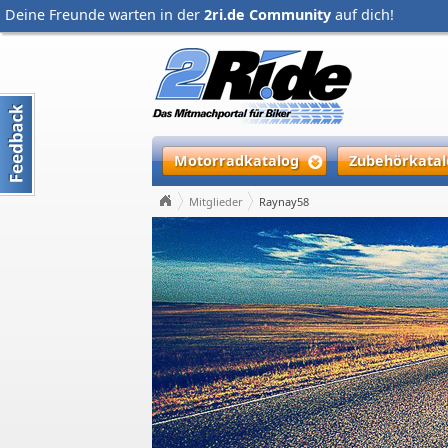
Deine Freunde warten in der
2ri.de Community
auf dich!
Motorradkatalog
Zubehörkatal
Mitglieder
Raynay58