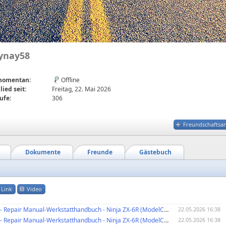
ynay58
 momentan:
Offline
lied seit:
Freitag, 22. Mai 2026
ufe:
306
Freundschaftsa
Dokumente
Freunde
Gästebuch
Link
Video
Repair Manual-Werkstatthandbuch - Ninja ZX-6R (ModelCode: ZX600P8F)
22.05.2026 16:38
« heru
Repair Manual-Werkstatthandbuch - Ninja ZX-6R (ModelCode: ZX600P8F)
22.05.2026 16:38
« heru