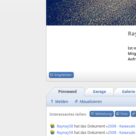
Ra
Ist
Mitg
Aufr
Empfehlen
Pinnwand
Garage
Galerie
Melden
Aktualisieren
Mitteilung
Foto
Interessantes teilen:
Raynay58
hat das Dokument »
2008 - Kawasaki - 
Raynay58
hat das Dokument »
2008 - Kawasaki - 