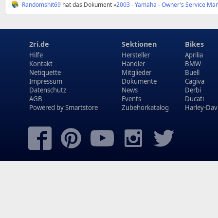
Randomshit69
hat das Dokument »
2003 - Yamaha - Owner's Service Man
2ri.de
Sektionen
Bikes
Hilfe
Hersteller
Aprilia
Kontakt
Händler
BMW
Netiquette
Mitglieder
Buell
Impressum
Dokumente
Cagiva
Datenschutz
News
Derbi
AGB
Events
Ducati
Powered by
Smartstore
Zubehörkatalog
Harley-Dav