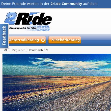
Deine Freunde warten in der
2ri.de Community
auf dich!
Motorradkatalog
Zubehörkatalog
Mitglieder
Randomshit69