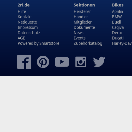
2ri.de
Sektionen
Bikes
Hilfe
Hersteller
Aprilia
Kontakt
Händler
BMW
Netiquette
Mitglieder
Buell
Impressum
Dokumente
Cagiva
Datenschutz
News
Derbi
AGB
Events
Ducati
Powered by
Smartstore
Zubehörkatalog
Harley-Dav