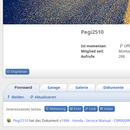
Pegi2510
Ist momentan:
Off
Mitglied seit:
Montag
Aufrufe:
288
Empfehlen
Pinnwand
Garage
Galerie
Dokumente
Melden
Aktualisieren
Mitteilung
Foto
Link
Video
Interessantes teilen:
Pegi2510
hat das Dokument »
1996 - Honda - Service Manual - CBR900RR