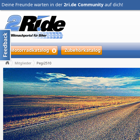
Deine Freunde warten in der
2ri.de Community
auf dich!
Motorradkatalog
Zubehörkatalog
Mitglieder
Pegi2510