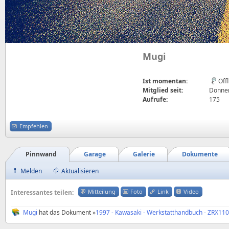
Mugi
Ist momentan:
Off
Mitglied seit:
Donner
Aufrufe:
175
Empfehlen
Pinnwand
Garage
Galerie
Dokumente
Melden
Aktualisieren
Mitteilung
Foto
Link
Video
Interessantes teilen:
Mugi
hat das Dokument »
1997 - Kawasaki - Werkstatthandbuch - ZRX11