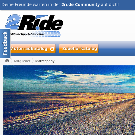
Deine Freunde warten in der
2ri.de Community
auf dich!
Motorradkatalog
Zubehörkatalog
Mitglieder
Matzegandy