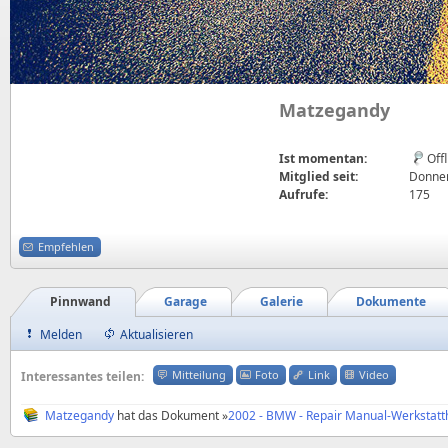
Matzegandy
Ist momentan:
Off
Mitglied seit:
Donner
Aufrufe:
175
Empfehlen
Pinnwand
Garage
Galerie
Dokumente
Melden
Aktualisieren
Mitteilung
Foto
Link
Video
Interessantes teilen:
Matzegandy
hat das Dokument »
2002 - BMW - Repair Manual-Werkstatt