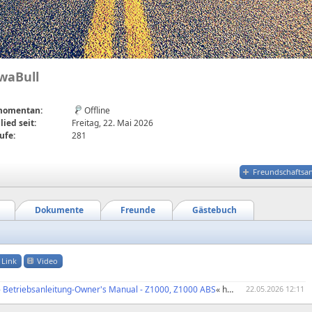
waBull
 momentan:
Offline
lied seit:
Freitag, 22. Mai 2026
ufe:
281
Freundschaftsa
Dokumente
Freunde
Gästebuch
Link
Video
- Betriebsanleitung-Owner's Manual - Z1000, Z1000 ABS
« heruntergeladen.
22.05.2026 12:11