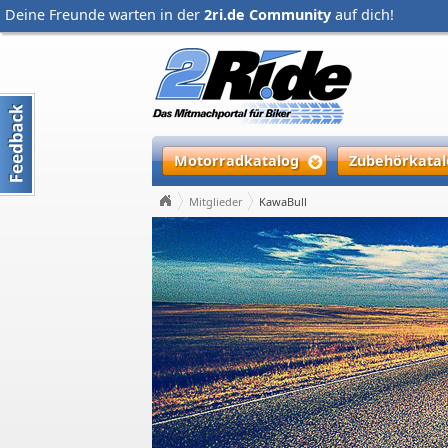
Deine Freunde warten in der
2ri.de Community
auf dich!
Motorradkatalog
Zubehörkatal
Mitglieder
KawaBull