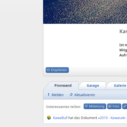
Ka
Ist
Mitg
Aufr
Empfehlen
Pinnwand
Garage
Galerie
Melden
Aktualisieren
Mitteilung
Foto
Interessantes teilen:
KawaBull
hat das Dokument »
2010 - Kawasaki 