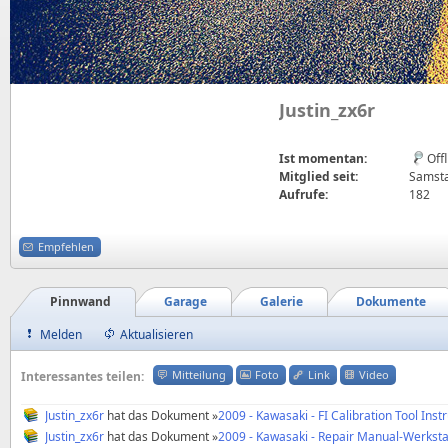
Justin_zx6r
Ist momentan:
Off
Mitglied seit:
Samsta
Aufrufe:
182
Empfehlen
Pinnwand
Garage
Galerie
Dokumente
Melden
Aktualisieren
Mitteilung
Foto
Link
Video
Interessantes teilen:
Justin_zx6r
hat das Dokument »
2009 - Kawasaki - FI Calibration Tool Instruction M
Justin_zx6r
hat das Dokument »
2009 - Kawasaki - Repair Manual-Werkstatthandb