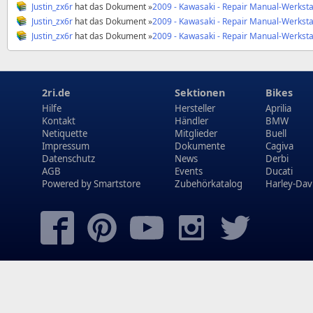
Justin_zx6r
hat das Dokument »
2009 - Kawasaki - Repair Manual-Werkstatthandb
Justin_zx6r
hat das Dokument »
2009 - Kawasaki - Repair Manual-Werkstatthandb
Justin_zx6r
hat das Dokument »
2009 - Kawasaki - Repair Manual-Werkstatthandb
2ri.de
Sektionen
Bikes
Hilfe
Hersteller
Aprilia
Kontakt
Händler
BMW
Netiquette
Mitglieder
Buell
Impressum
Dokumente
Cagiva
Datenschutz
News
Derbi
AGB
Events
Ducati
Powered by
Smartstore
Zubehörkatalog
Harley-Dav