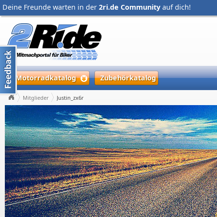
Deine Freunde warten in der
2ri.de Community
auf dich!
Motorradkatalog
Zubehörkatalog
Mitglieder
Justin_zx6r