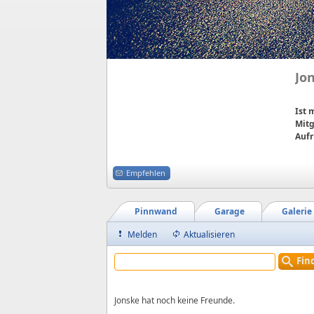
Jo
Ist
Mitg
Aufr
Empfehlen
Pinnwand
Garage
Galerie
Melden
Aktualisieren
Fin
Jonske hat noch keine Freunde.