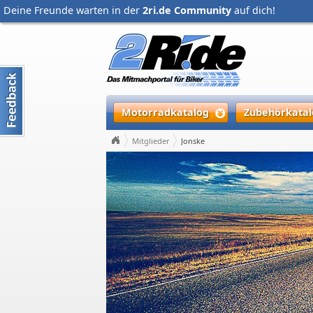
Deine Freunde warten in der
2ri.de Community
auf dich!
Motorradkatalog
Zubehörkatal
Mitglieder
Jonske