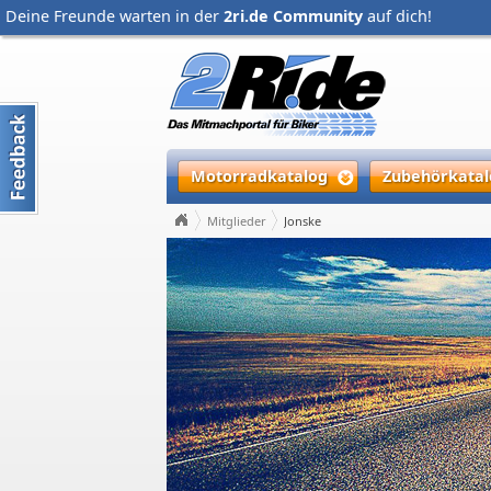
Deine Freunde warten in der
2ri.de Community
auf dich!
Motorradkatalog
Zubehörkatal
Mitglieder
Jonske