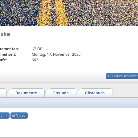
nske
 momentan:
Offline
lied seit:
Montag, 17. November 2025
ufe:
662
Freundschaftsa
Dokumente
Freunde
Gästebuch
Link
Video